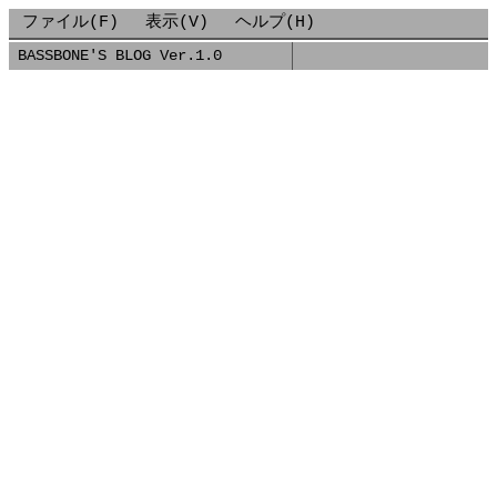
ファイル(F)
表示(V)
ヘルプ(H)
BASSBONE'S BLOG Ver.1.0
■
2022-02-26-スマホのキャリアを変えようか悩む.MDX
■
2022/02/26
スマホのキャリアを変えようか悩む
現在ソフトバンク回線を契約していますが、料金を下げた
くて見直そうかと考えています。
ちょっとだけ検討したので、自分の記録として残しておき
ます。
2022年2月25日時点の情報であり、またあくまでも個人的
な検討メモですので、その点はご了承ください。
現在の状況
ソフトバンクと楽天フォンの2回線持ちです。
メイン回線はソフトバンクですが、楽天フォンは昨年の大