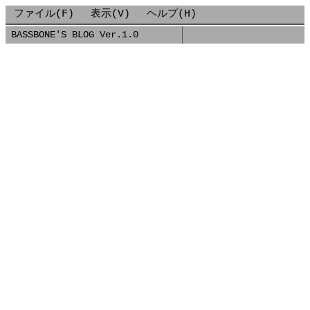
ファイル(F)
表示(V)
ヘルプ(H)
BASSBONE'S BLOG Ver.1.0
■
2021-11-27-決めるということ.MDX
■
2021/11/27
「決める」ということ
仕事柄「決める」ことが多いので、改めてこのことについ
て自分の整理も兼ねて書いてみたいと思う。
「決める」ことのスピードと正確性はビジネス上極めて重
要であるが、自分も周囲の人もなんとなくで決めてしまっ
ていることが多い気がする。
「決める」ことのプロセスを改めて詳細化してみると、自
分はこのプロセスで決めている気がする。
$1
$1
$1