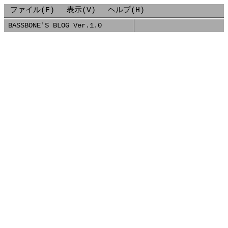
ファイル(F)
表示(V)
ヘルプ(H)
BASSBONE'S BLOG Ver.1.0
■
2021-06-27-WordPressをDockerで立ち上げる.MDX
■
2021/06/27
[Docker] [WordPress] [MySQL] [ネットワーク]
WordPressをDockerで立ち上げる
WordPressを構築する方法はいくつかあるかと思います
が、そのうちの一つとしてDockerで立ち上げる方法を紹介
します。
Dockerとdocker-composeがインストールされているこ
とが前提です。
手順
wp_dataフォルダとdb_dataフォルダを空の状態で予め作
成しておきます。
以下のdocker-compose.ymlを作成します。