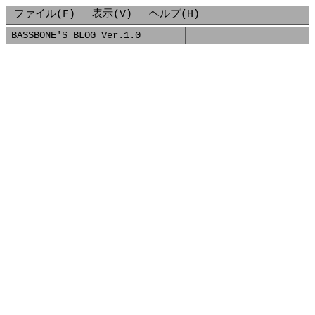
ファイル(F)
表示(V)
ヘルプ(H)
BASSBONE'S BLOG Ver.1.0
■
2021-05-08-プロジェクト管理ツールAsana.MDX
■
2021/05/08
プロジェクト管理ツール「Asana」
個人的にプロジェクト管理ツールを使いたかったので、最
新の状況を調べたところ「Asana」というツールが良さそ
うだったので試してみることにしました。
ASANA
まだ触りはじめたばかりなので、具体的なレビューは書け
ませんが、今後何かしらレビューしていければと思いま
す。
← 前
[一覧]
次 →