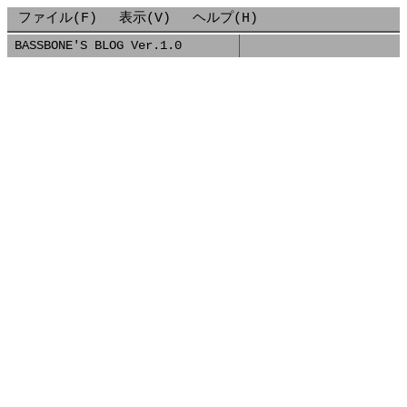
ファイル(F)
表示(V)
ヘルプ(H)
BASSBONE'S BLOG Ver.1.0
■
2021-01-12-GCPのインスタンスを定期的に起動停止さ
2021/01/12
[GCP] [Terraform] [Git]
GCPのインスタンスを定期的に起動/停止させる【
GCP関連の小ネタです。
インスタンスのうっかり停止忘れを防ぐために、定期的にイン
ます。
元ネタはGCPの
公式ドキュメント
で公開されています。
が、手動でポチポチやるのは大変だったので、Terraform化
リポジトリ
上記リポジトリを使って対応する場合の手順を紹介します。
まずは、いくつかGCPのAPIを有効化する必要があるので、コ
ます。