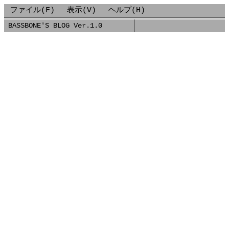
ファイル(F)
表示(V)
ヘルプ(H)
BASSBONE'S BLOG Ver.1.0
■
2020-12-21-グロービス人工知能セッション-感想.MDX
■
2020/12/21
[Docker] [機械学習]
グロービス人工知能セッション 感想
スキマ時間にグロービス主催の人工知能セッションで有名
な東大の松尾先生の講演動画を観たので、自分のメモとし
て感想をまとめさせていただきます。
あくまでも感想ですので、中身が気になる方はぜひ動画を
視聴ください！
2017年セッション
https://www.youtube.com/watch?v=4B1AKegx6kY
分断化している社会を技術でどのように繋ぎ止めるか。
自動運転が実現したら都会と地方が繋がる。自動運転の