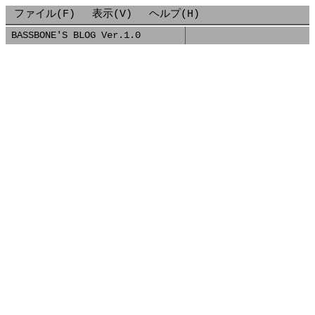
ファイル(F)
表示(V)
ヘルプ(H)
BASSBONE'S BLOG Ver.1.0
■
2020-11-10-GCPでWordPressを始めてみるその1サイト立ち上げ編
2020/11/10
[GCP] [Docker] [WordPress] [ネットワーク]
GCPでWordPressを始めてみる（その1：サイト
げ編）
TL;DR
GCP（Google Cloud Platform）のMarketplaceを使っ
WordPressを最速で立ち上げた。
GCP上の作業
GCPのメニューから「Marketplace」を選択します。